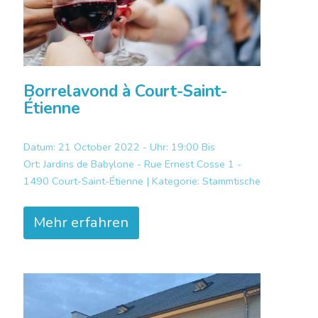
Borrelavond à Court-Saint-
Étienne
Datum: 21 October 2022 - Uhr: 19:00 Bis
Ort:
Jardins de Babylone - Rue Ernest Cosse 1 -
1490 Court-Saint-Étienne |
Kategorie:
Stammtische
Mehr erfahren