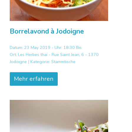
Borrelavond à Jodoigne
Datum: 23 May 2019 - Uhr: 18:30 Bis
Ort:
Les Herbes thaï - Rue Saint Jean, 6 - 1370
Jodoigne |
Kategorie:
Stammtische
Mehr erfahren