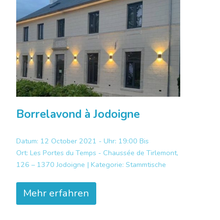
Borrelavond à Jodoigne
Datum: 12 October 2021 - Uhr: 19:00 Bis
Ort:
Les Portes du Temps - Chaussée de Tirlemont,
126 – 1370 Jodoigne |
Kategorie:
Stammtische
Mehr erfahren