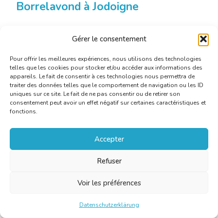
Borrelavond à Jodoigne
Datum: 15 April 2016 - Uhr: 18:30 Bis
Gérer le consentement
Ort:
Les Herbes thaï - 2, rue de la Bruyère - 1370
Jodoigne |
Kategorie:
Stammtische
Pour offrir les meilleures expériences, nous utilisons des technologies
telles que les cookies pour stocker et/ou accéder aux informations des
appareils. Le fait de consentir à ces technologies nous permettra de
Mehr erfahren
traiter des données telles que le comportement de navigation ou les ID
uniques sur ce site. Le fait de ne pas consentir ou de retirer son
consentement peut avoir un effet négatif sur certaines caractéristiques et
fonctions.
Accepter
Refuser
Voir les préférences
Datenschutzerklärung