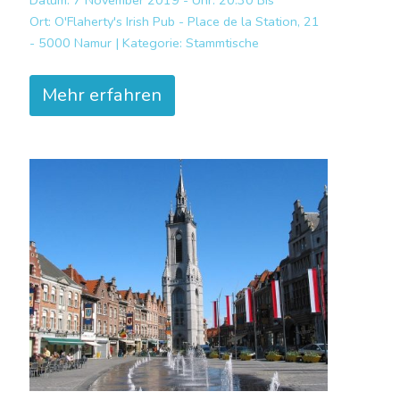
Ort:
O'Flaherty's Irish Pub - Place de la Station, 21
- 5000 Namur |
Kategorie:
Stammtische
Mehr erfahren