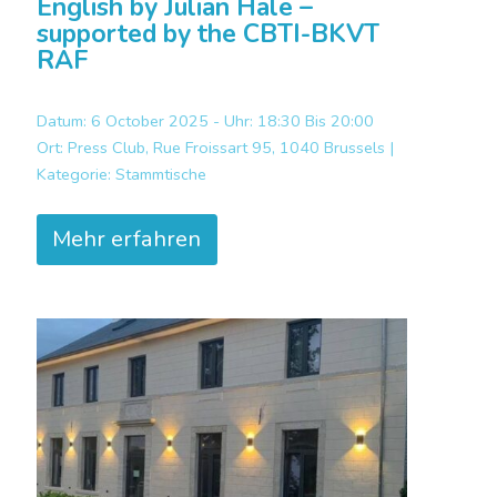
English by Julian Hale –
supported by the CBTI-BKVT
RAF
Datum: 6 October 2025 - Uhr: 18:30 Bis 20:00
Ort:
Press Club, Rue Froissart 95, 1040 Brussels |
Kategorie:
Stammtische
Mehr erfahren