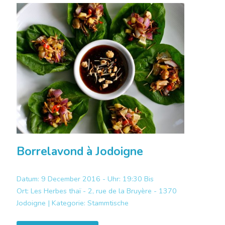
Borrelavond à Jodoigne
Datum: 9 December 2016 - Uhr: 19:30 Bis
Ort:
Les Herbes thaï - 2, rue de la Bruyère - 1370
Jodoigne |
Kategorie:
Stammtische