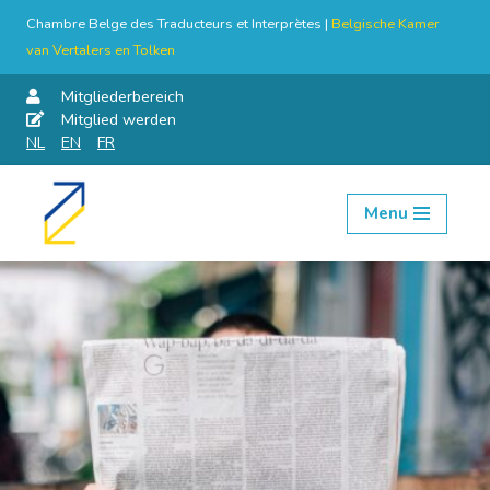
Chambre Belge des Traducteurs et Interprètes |
Belgische Kamer
van Vertalers en Tolken
Mitgliederbereich
Mitglied werden
NL
EN
FR
Menu
Skip
to
content