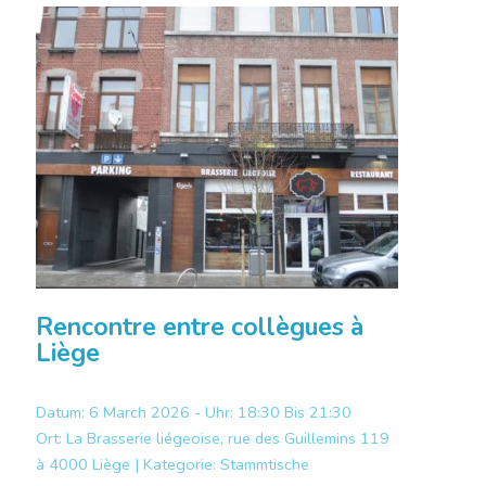
Rencontre entre collègues à
Liège
Datum: 6 March 2026 - Uhr: 18:30 Bis 21:30
Ort:
La Brasserie liégeoise, rue des Guillemins 119
à 4000 Liège |
Kategorie:
Stammtische