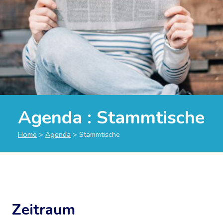
Agenda : Stammtische
Home
>
Agenda
>
Stammtische
Zeitraum