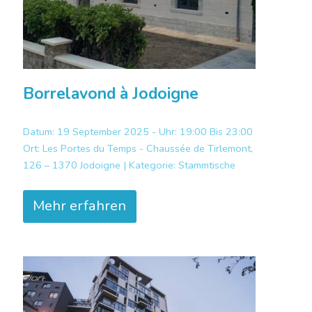
Borrelavond à Jodoigne
Datum: 19 September 2025 - Uhr: 19:00 Bis 23:00
Ort:
Les Portes du Temps - Chaussée de Tirlemont,
126 – 1370 Jodoigne |
Kategorie:
Stammtische
Mehr erfahren