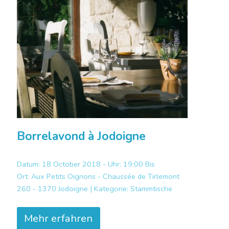
Borrelavond à Jodoigne
Datum: 18 October 2018 - Uhr: 19:00 Bis
Ort:
Aux Petits Oignons - Chaussée de Tirlemont
260 - 1370 Jodoigne |
Kategorie:
Stammtische
Mehr erfahren