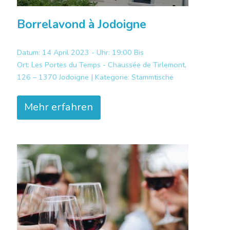
Borrelavond à Jodoigne
Datum: 14 April 2023 - Uhr: 19:00 Bis
Ort:
Les Portes du Temps - Chaussée de Tirlemont,
126 – 1370 Jodoigne |
Kategorie:
Stammtische
Mehr erfahren