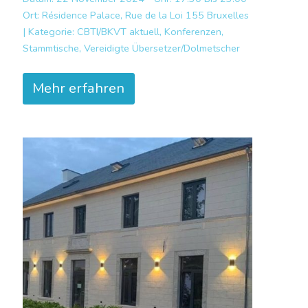
Ort:
Résidence Palace, Rue de la Loi 155 Bruxelles
|
Kategorie:
CBTI/BKVT aktuell, Konferenzen,
Stammtische, Vereidigte Übersetzer/Dolmetscher
Mehr erfahren