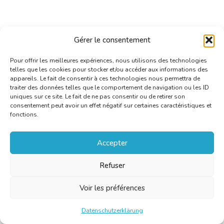
Gérer le consentement
Pour offrir les meilleures expériences, nous utilisons des technologies
telles que les cookies pour stocker et/ou accéder aux informations des
appareils. Le fait de consentir à ces technologies nous permettra de
traiter des données telles que le comportement de navigation ou les ID
uniques sur ce site. Le fait de ne pas consentir ou de retirer son
consentement peut avoir un effet négatif sur certaines caractéristiques et
fonctions.
Accepter
[NL] Reprobel: auteursrechten
voor vertalers en tolken
Refuser
Datum: 17 April 2024 - Uhr: 10:00 Bis 12:00
Voir les préférences
Ort:
Webinar |
Kategorie:
Fortbildung
Datenschutzerklärung