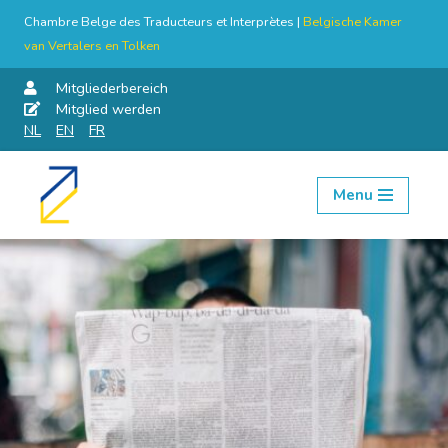
Chambre Belge des Traducteurs et Interprètes |
Belgische Kamer
van Vertalers en Tolken
Mitgliederbereich
Mitglied werden
NL
EN
FR
Menu
Skip
to
content