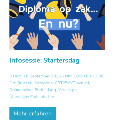
Infosessie: Startersdag
Datum: 18 September 2026 - Uhr: 10:00 Bis 13:00
Ort:
Brussel |
Kategorie:
CBTI/BKVT aktuell,
Dolmetscher, Fortbildung, Vereidigte
Übersetzer/Dolmetscher
Mehr erfahren