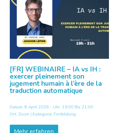
[FR] WEBINAIRE – IA vs IH :
exercer pleinement son
jugement humain à l’ère de la
traduction automatique
Datum: 8 April 2026 - Uhr: 19:00 Bis 21:00
Ort:
Zoom |
Kategorie:
Fortbildung
Mehr erfahren