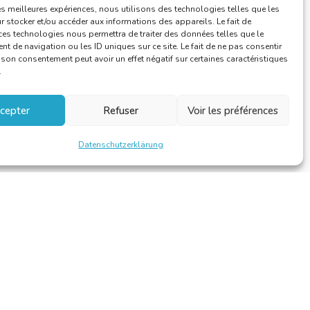
les meilleures expériences, nous utilisons des technologies telles que les
Vereidigte Übersetzer/Dolmetscher
 stocker et/ou accéder aux informations des appareils. Le fait de
ces technologies nous permettra de traiter des données telles que le
 de navigation ou les ID uniques sur ce site. Le fait de ne pas consentir
r son consentement peut avoir un effet négatif sur certaines caractéristiques
.
cepter
Refuser
Voir les préférences
Datenschutzerklärung