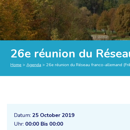
26e réunion du Résea
Home
>
Agenda
>
26e réunion du Réseau franco-allemand (Fri
Datum:
25 October 2019
Uhr:
00:00 Bis 00:00