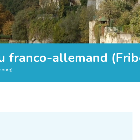
u franco-allemand (Frib
bourg)