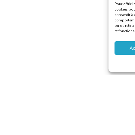
Pour offrir 
cookies pour
consentir à 
comportement
ou de retire
et fonctions
Ac
 van Vertalers en Tolken
secretariat@translators.be