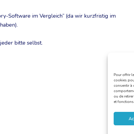
y-Software im Vergleich” (da wir kurzfristig im
haben).
eder bitte selbst.
Pour offrir 
cookies pour
consentir à 
comportement
ou de retire
et fonctions
Ac