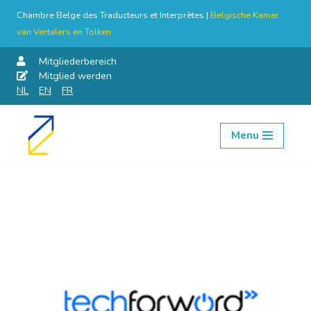
Chambre Belge des Traducteurs et Interprètes |
Belgische Kamer
van Vertalers en Tolken
Mitgliederbereich
Mitglied werden
NL
EN
FR
Menu
Skip
to
content