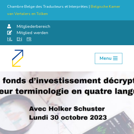
Chambre Belge des Traducteurs et Interprètes |
Belgische Kamer
van Vertalers en Tolken
Mitgliederbereich
Mitglied werden
NL
EN
FR
Menu
Skip
to
content