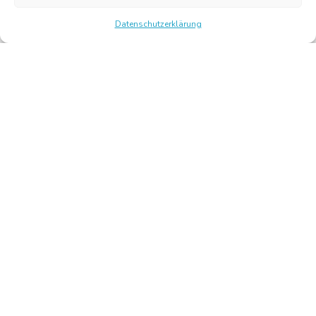
Datenschutzerklärung
Chambre Belge des Traducteurs et Interprètes | Belgische
Kamer van Vertalers en Tolken
10, bld de l’Empereur 1000 Bruxelles – Tel.: +32 2 513 09
15 –
secretariat@translators.be