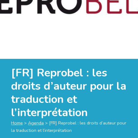
[FR] Reprobel : les
droits d’auteur pour la
traduction et
l’interprétation
Home
>
Agenda
>
[FR] Reprobel : les droits d’auteur pour
la traduction et l’interprétation