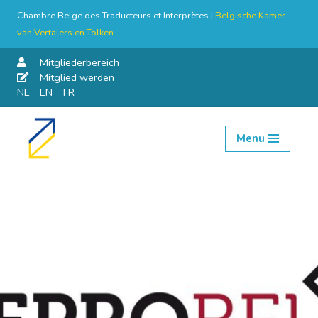
Chambre Belge des Traducteurs et Interprètes |
Belgische Kamer
van Vertalers en Tolken
Mitgliederbereich
Mitglied werden
NL
EN
FR
Menu
Skip
to
content