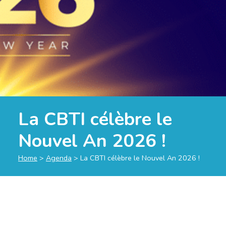
La CBTI célèbre le
Nouvel An 2026 !
Home
>
Agenda
>
La CBTI célèbre le Nouvel An 2026 !