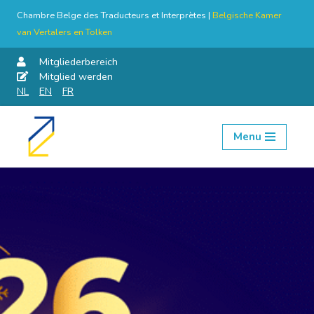
Chambre Belge des Traducteurs et Interprètes |
Belgische Kamer
van Vertalers en Tolken
Mitgliederbereich
Mitglied werden
NL
EN
FR
Menu
Skip
to
content