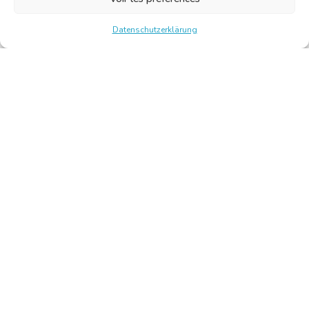
Datenschutzerklärung
Chambre Belge des Traducteurs et Interprètes | Belgische
Kamer van Vertalers en Tolken
10, bld de l’Empereur 1000 Bruxelles – Tel.: +32 2 513 09
15 –
secretariat@translators.be