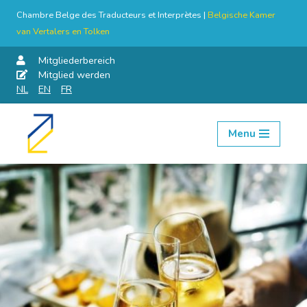
Chambre Belge des Traducteurs et Interprètes |
Belgische Kamer
van Vertalers en Tolken
Mitgliederbereich
Mitglied werden
NL
EN
FR
Menu
Skip
to
content