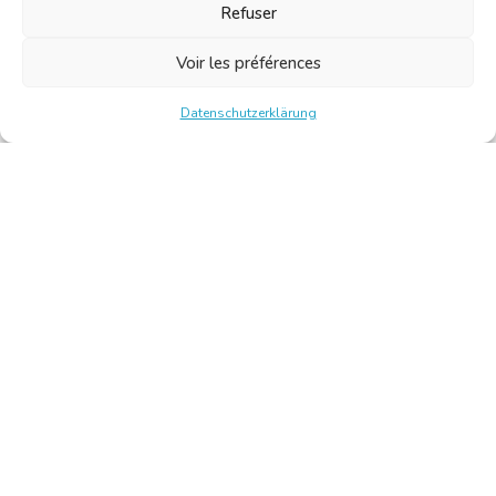
Refuser
Voir les préférences
Datenschutzerklärung
Chambre Belge des Traducteurs et Interprètes | Belgische
Kamer van Vertalers en Tolken
10, bld de l’Empereur 1000 Bruxelles – Tel.: +32 2 513 09
15 –
secretariat@translators.be