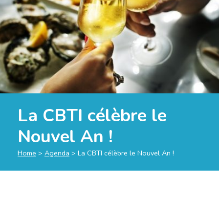
La CBTI célèbre le
Nouvel An !
Home
>
Agenda
>
La CBTI célèbre le Nouvel An !