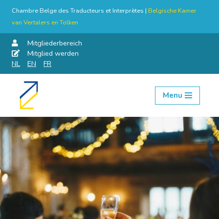
Chambre Belge des Traducteurs et Interprètes |
Belgische Kamer
van Vertalers en Tolken
Mitgliederbereich
Mitglied werden
NL
EN
FR
Menu
Skip
to
content