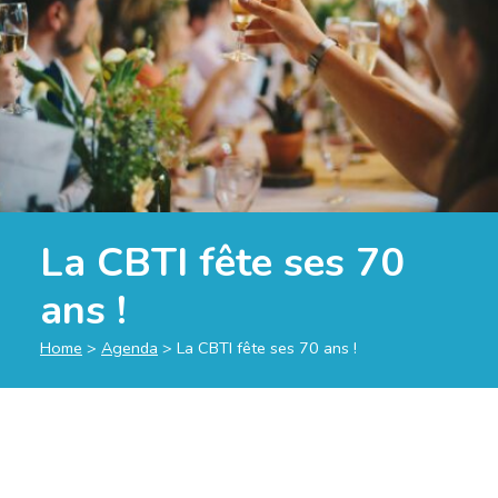
La CBTI fête ses 70
ans !
Home
>
Agenda
>
La CBTI fête ses 70 ans !