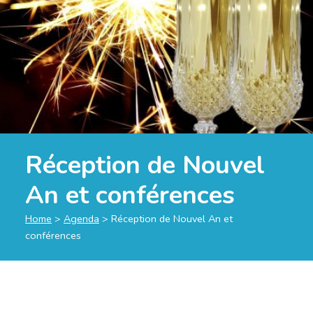
Réception de Nouvel
An et conférences
Home
>
Agenda
>
Réception de Nouvel An et
conférences