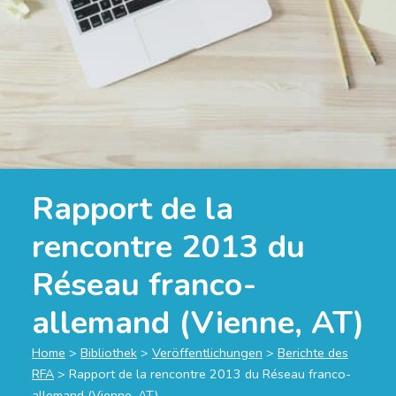
Rapport de la
rencontre 2013 du
Réseau franco-
allemand (Vienne, AT)
Home
>
Bibliothek
>
Veröffentlichungen
>
Berichte des
RFA
>
Rapport de la rencontre 2013 du Réseau franco-
allemand (Vienne, AT)