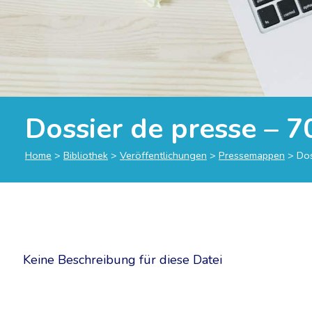
Dossier de presse – 7
Home
>
Bibliothek
>
Veröffentlichungen
>
Pressemappen
>
Dos
Keine Beschreibung für diese Datei