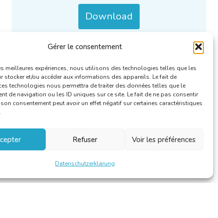
Download
Gérer le consentement
Nur/Auch verfügbar auf :
NL
.
Kategorien :
Pressemappen
.
les meilleures expériences, nous utilisons des technologies telles que les
 stocker et/ou accéder aux informations des appareils. Le fait de
ces technologies nous permettra de traiter des données telles que le
 de navigation ou les ID uniques sur ce site. Le fait de ne pas consentir
r son consentement peut avoir un effet négatif sur certaines caractéristiques
.
cepter
Refuser
Voir les préférences
Datenschutzerklärung