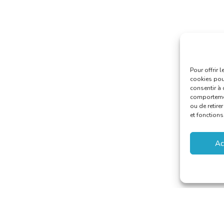
Pour offrir 
cookies pour
consentir à 
comportement
ou de retire
et fonctions
Ac