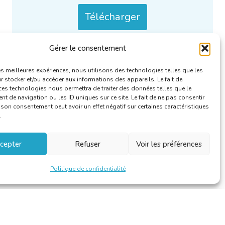
Télécharger
Gérer le consentement
Uniquement / aussi disponible en :
NL
.
Catégories :
Dossiers de presse
.
les meilleures expériences, nous utilisons des technologies telles que les
 stocker et/ou accéder aux informations des appareils. Le fait de
ces technologies nous permettra de traiter des données telles que le
 de navigation ou les ID uniques sur ce site. Le fait de ne pas consentir
r son consentement peut avoir un effet négatif sur certaines caractéristiques
.
cepter
Refuser
Voir les préférences
Politique de confidentialité