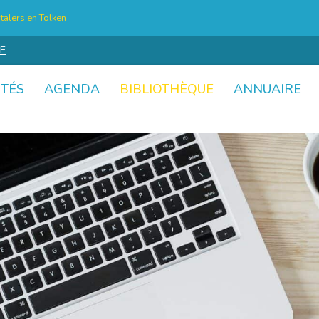
talers en Tolken
E
ITÉS
AGENDA
BIBLIOTHÈQUE
ANNUAIRE