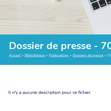
Dossier de presse - 7
Accueil
>
Bibliothèque
>
Publications
>
Dossiers de presse
>
Do
Il n'y a aucune description pour ce fichier.