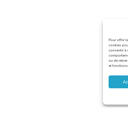
Pour offrir 
cookies pour
consentir à 
comportement
ou de retire
et fonctions
Ac