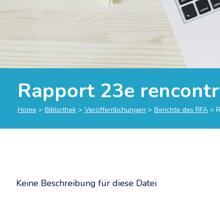
Rapport 23e rencontr
Home
>
Bibliothek
>
Veröffentlichungen
>
Berichte des RFA
>
R
Keine Beschreibung für diese Datei