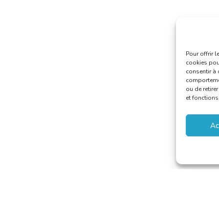
Pour offrir 
cookies pour
consentir à 
comportement
ou de retire
et fonctions
Ac