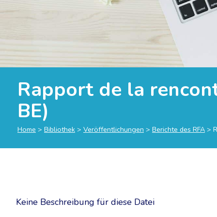
Rapport de la rencon
BE)
Home
>
Bibliothek
>
Veröffentlichungen
>
Berichte des RFA
>
R
Keine Beschreibung für diese Datei