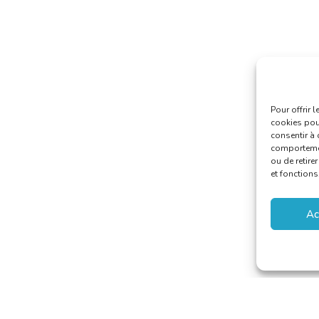
Pour offrir 
cookies pour
consentir à 
comportement
ou de retire
et fonctions
Ac