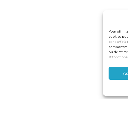
Pour offrir 
cookies pour
consentir à 
comportement
ou de retire
et fonctions
Ac