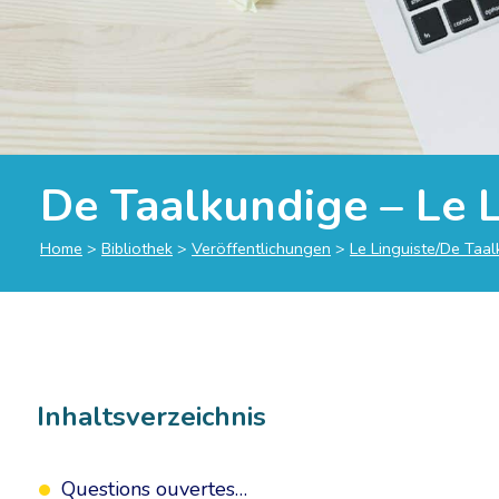
De Taalkundige – Le 
Home
>
Bibliothek
>
Veröffentlichungen
>
Le Linguiste/De Taa
Inhaltsverzeichnis
Questions ouvertes…