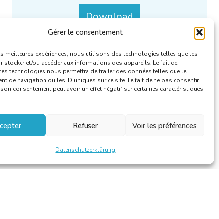
Download
Gérer le consentement
Kategorien :
Le Linguiste/De Taalkundige
.
les meilleures expériences, nous utilisons des technologies telles que les
 stocker et/ou accéder aux informations des appareils. Le fait de
ces technologies nous permettra de traiter des données telles que le
 de navigation ou les ID uniques sur ce site. Le fait de ne pas consentir
r son consentement peut avoir un effet négatif sur certaines caractéristiques
.
cepter
Refuser
Voir les préférences
Datenschutzerklärung