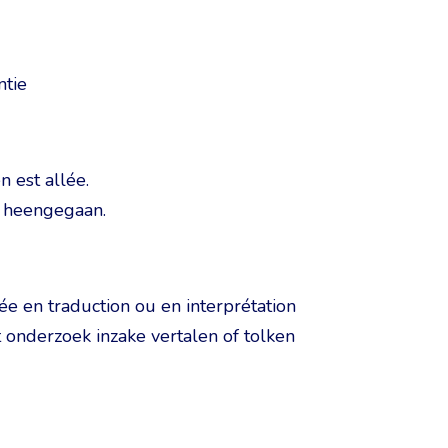
ntie
 est allée.
s heengegaan.
e en traduction ou en interprétation
 onderzoek inzake vertalen of tolken