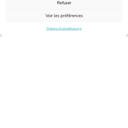
Refuser
Voir les préférences
Datenschutzerklärung
Chambre Belge des Traducteurs et Interprètes | Belgische
Kamer van Vertalers en Tolken
10, bld de l’Empereur 1000 Bruxelles – Tel.: +32 2 513 09
15 –
secretariat@translators.be