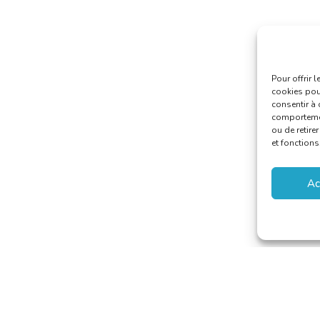
Pour offrir 
cookies pour
consentir à 
comportement
ou de retire
et fonctions
Ac