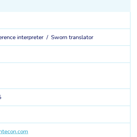
erence interpreter /
Sworn translator
5
tecon.com