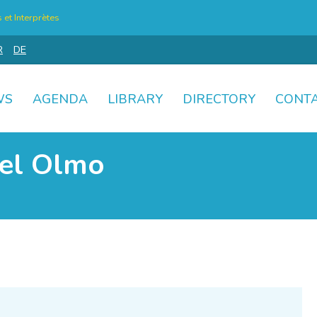
et Interprètes
R
DE
WS
AGENDA
LIBRARY
DIRECTORY
CONT
del Olmo