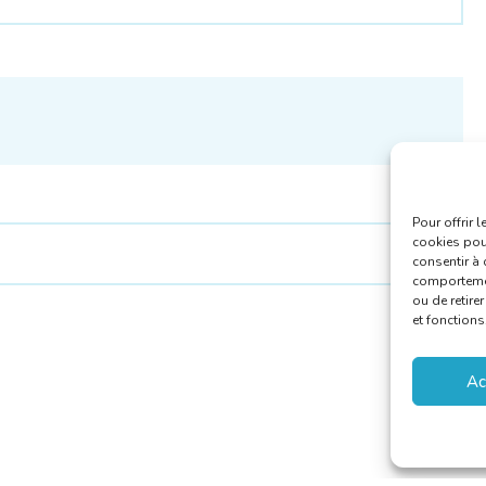
Pour offrir 
cookies pour
consentir à 
comportement
ou de retire
et fonctions
Ac