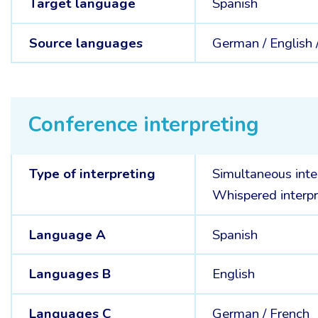
Target language
Spanish
Source languages
German /
English 
Conference interpreting
Type of interpreting
Simultaneous inte
Whispered interpr
Language A
Spanish
Languages B
English
Languages C
German /
French