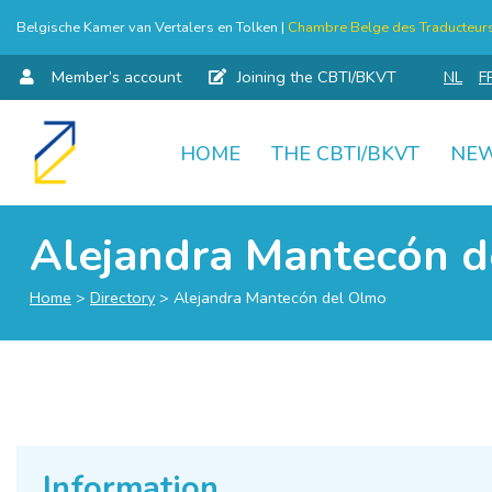
Belgische Kamer van Vertalers en Tolken |
Chambre Belge des Traducteurs 
Member’s account
Joining the CBTI/BKVT
NL
F
HOME
THE CBTI/BKVT
NE
Skip
to
content
Alejandra Mantecón 
Home
>
Directory
>
Alejandra Mantecón del Olmo
Information