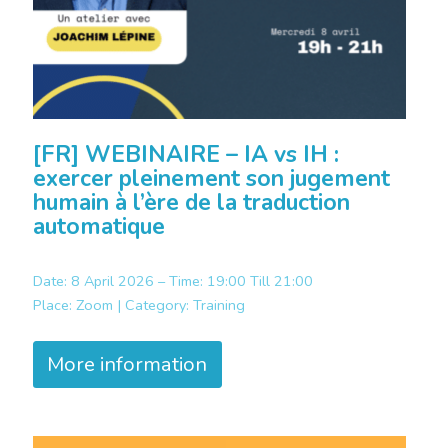
[FR] WEBINAIRE – IA vs IH :
exercer pleinement son jugement
humain à l’ère de la traduction
automatique
Date: 8 April 2026 – Time: 19:00 Till 21:00
Place:
Zoom |
Category:
Training
More information