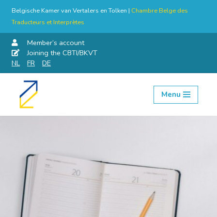
Belgische Kamer van Vertalers en Tolken |
Chambre Belge des
Traducteurs et Interprètes
Member’s account
Joining the CBTI/BKVT
NL
FR
DE
Menu
Skip
to
content