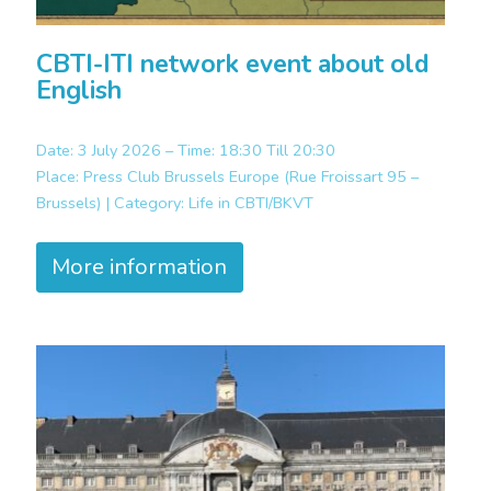
CBTI-ITI network event about old
English
Date: 3 July 2026 – Time: 18:30 Till 20:30
Place:
Press Club Brussels Europe (Rue Froissart 95 –
Brussels) |
Category:
Life in CBTI/BKVT
More information