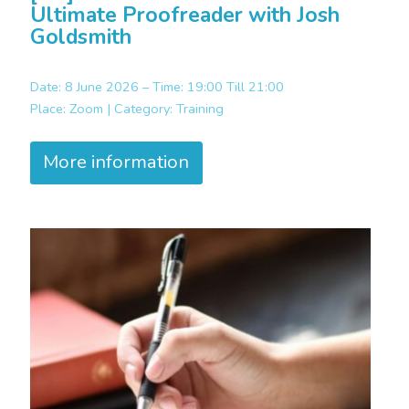
Ultimate Proofreader with Josh
Goldsmith
Date: 8 June 2026 – Time: 19:00 Till 21:00
Place:
Zoom |
Category:
Training
More information