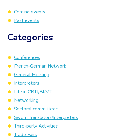
Coming events
Past events
Categories
Conferences
French-German Network
General Meeting
Interpreters
Life in CBTI/BKVT
Networking
Sectoral committees
Sworn Translators/Interpreters
Third-party Activities
Trade Fairs