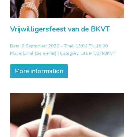
Vrijwilligersfeest van de BKVT
Date: 6 September 2026 – Time: 13:00 Till 18:00
Place:
Limal (zie e-mail) |
Category:
Life in CBTI/BKVT
More information