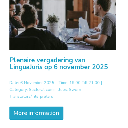
Plenaire vergadering van
LinguaJuris op 6 november 2025
Date: 6 November 2025 – Time: 19:00 Till 21:00 |
Category:
Sectoral committees, Sworn
Translators/Interpreters
More information