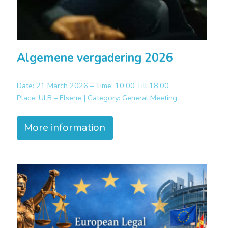
Algemene vergadering 2026
Date: 21 March 2026 – Time: 10:00 Till 18:00
Place:
ULB – Elsene |
Category:
General Meeting
More information