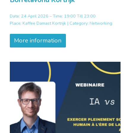
Date: 24 April 2026 – Time: 19:00 Till 23:00
Place:
Kaffee Damast Kortrijk |
Category:
Networking
More information