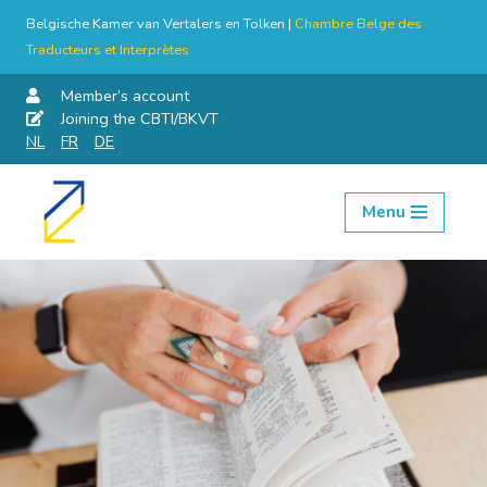
Belgische Kamer van Vertalers en Tolken |
Chambre Belge des
Traducteurs et Interprètes
Member’s account
Joining the CBTI/BKVT
NL
FR
DE
Menu
Skip
to
content