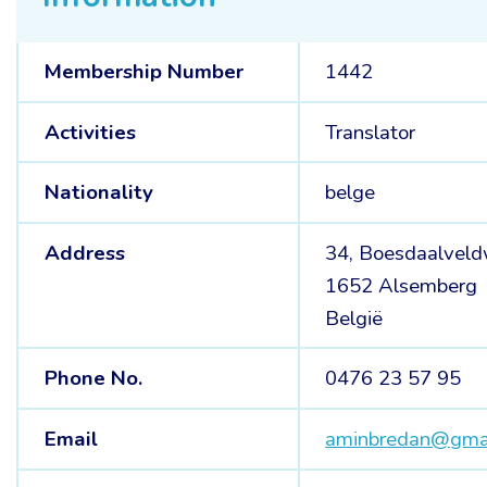
Membership Number
1442
Activities
Translator
Nationality
belge
Address
34, Boesdaalvel
1652 Alsemberg
België
Phone No.
0476 23 57 95
Email
aminbredan@gma