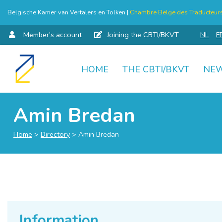
Belgische Kamer van Vertalers en Tolken |
Chambre Belge des Traducteurs 
Member’s account
Joining the CBTI/BKVT
NL
F
HOME
THE CBTI/BKVT
NE
Skip
to
content
Amin Bredan
Home
>
Directory
>
Amin Bredan
Information