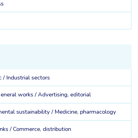
ss
1
c /
Industrial sectors
eneral works /
Advertising, editorial
ental sustainability /
Medicine, pharmacology
inks /
Commerce, distribution