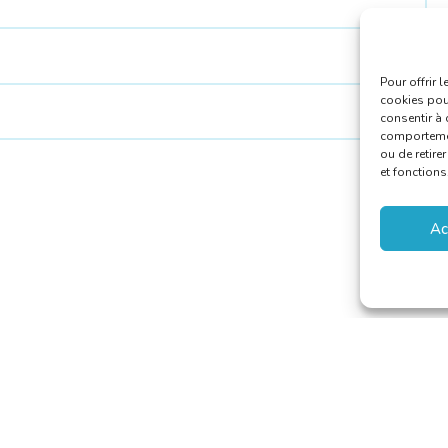
Pour offrir 
cookies pour
consentir à 
comportement
ou de retire
et fonctions
Ac