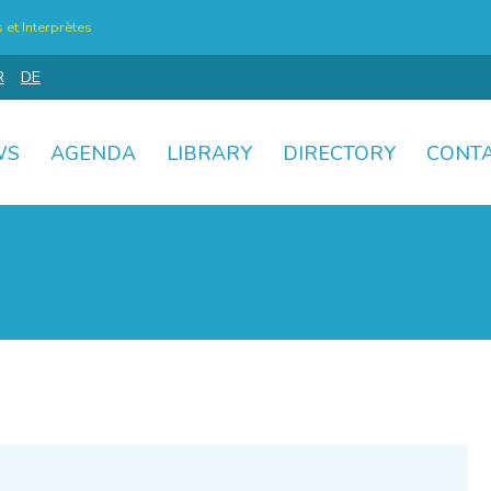
et Interprètes
R
DE
WS
AGENDA
LIBRARY
DIRECTORY
CONT