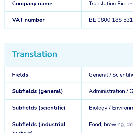
Company name
Translation Expre
VAT number
BE 0800 188 53
Translation
Fields
General /
Scientifi
Subfields (general)
Administration /
G
Subfields (scientific)
Biology /
Environm
Subfields (industrial
Food, brewing, dr