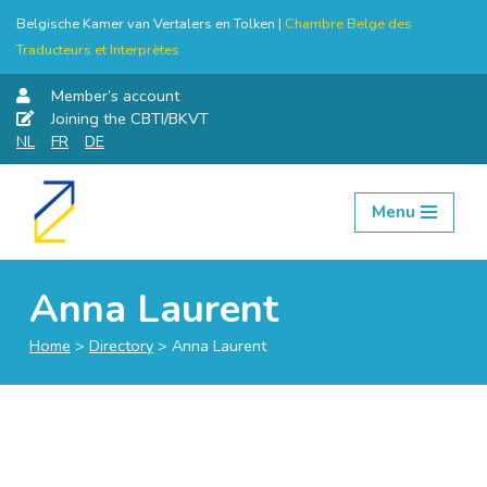
Belgische Kamer van Vertalers en Tolken |
Chambre Belge des
Traducteurs et Interprètes
Member’s account
Joining the CBTI/BKVT
NL
FR
DE
Menu
Skip
to
content
Anna Laurent
Home
>
Directory
>
Anna Laurent