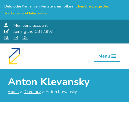
Belgische Kamer van Vertalers en Tolken |
Chambre Belge des
Traducteurs et Interprètes
Member’s account
Joining the CBTI/BKVT
NL
FR
DE
Menu
Skip
to
content
Anton Klevansky
Home
>
Directory
>
Anton Klevansky