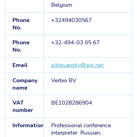
Belgium
Phone
+32494030567
No.
Phone
+32-494-03 05 67
No.
Email
a.klevansky@aiic.net
Company
Verbio BV
name
VAT
BE1028286904
number
Information
Professional conference
interpreter: Russian,