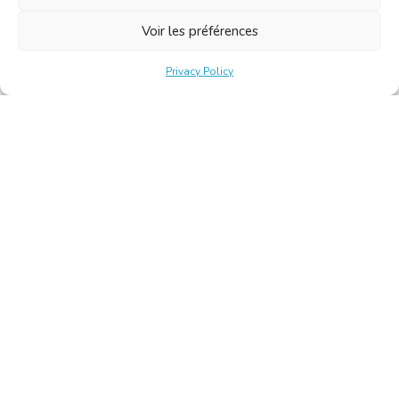
Voir les préférences
Privacy Policy
Belgische Kamer van Vertalers en Tolken | Chambre Belge
des Traducteurs et Interprètes
Keizerslaan 10, 1000 Brussel – Tel.: +32 2 513 09 15 –
secretariat@translators.be