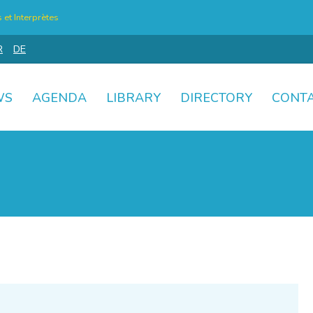
et Interprètes
R
DE
WS
AGENDA
LIBRARY
DIRECTORY
CONT