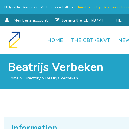
Belgische Kamer van Vertalers en Tolken |
Chambre Belge des Traducteurs 
Member’s account
Joining the CBTI/BKVT
NL
F
HOME
THE CBTI/BKVT
NE
Skip
to
content
Beatrijs Verbeken
Home
>
Directory
>
Beatrijs Verbeken
Information