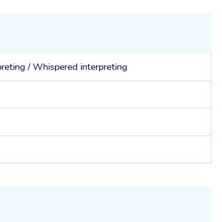
preting
/
Whispered interpreting