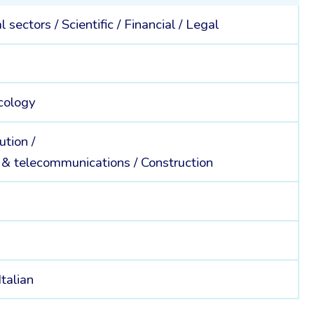
al sectors /
Scientific /
Financial /
Legal
cology
ution /
 & telecommunications /
Construction
Italian