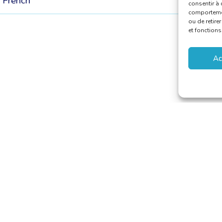
/
French
consentir à 
comportement
ou de retire
et fonctions
Ac
aducteurs et Interprètes
riat@translators.be