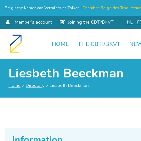
Belgische Kamer van Vertalers en Tolken |
Chambre Belge des Traducteurs 
Member’s account
Joining the CBTI/BKVT
NL
F
HOME
THE CBTI/BKVT
NE
Skip
to
content
Liesbeth Beeckman
Home
>
Directory
>
Liesbeth Beeckman
Information