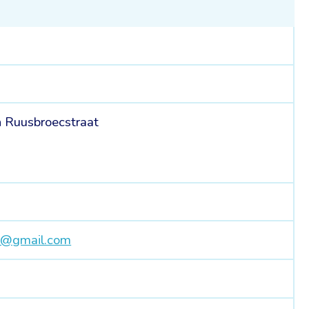
n Ruusbroecstraat
ad@gmail.com
9