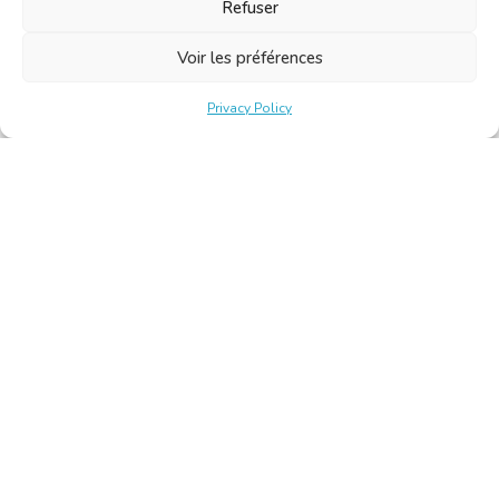
Refuser
Voir les préférences
Privacy Policy
Belgische Kamer van Vertalers en Tolken | Chambre Belge
des Traducteurs et Interprètes
Keizerslaan 10, 1000 Brussel – Tel.: +32 2 513 09 15 –
secretariat@translators.be