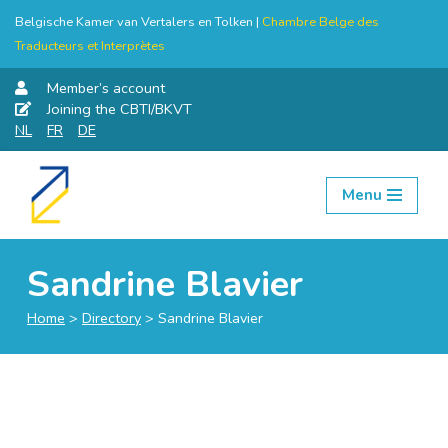
Belgische Kamer van Vertalers en Tolken |
Chambre Belge des
Traducteurs et Interprètes
Member’s account
Joining the CBTI/BKVT
NL
FR
DE
Menu
Skip
to
content
Sandrine Blavier
Home
>
Directory
>
Sandrine Blavier