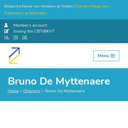
Belgische Kamer van Vertalers en Tolken |
Chambre Belge des
Traducteurs et Interprètes
Member’s account
Joining the CBTI/BKVT
NL
FR
DE
Menu
Skip
to
content
Bruno De Myttenaere
Home
>
Directory
>
Bruno De Myttenaere