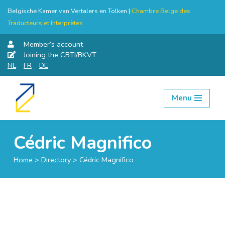
Belgische Kamer van Vertalers en Tolken |
Chambre Belge des
Traducteurs et Interprètes
Member’s account
Joining the CBTI/BKVT
NL
FR
DE
Menu
Skip
to
content
Cédric Magnifico
Home
>
Directory
>
Cédric Magnifico