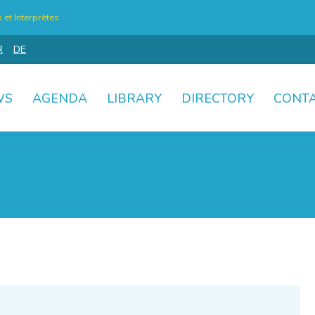
et Interprètes
R
DE
WS
AGENDA
LIBRARY
DIRECTORY
CONT