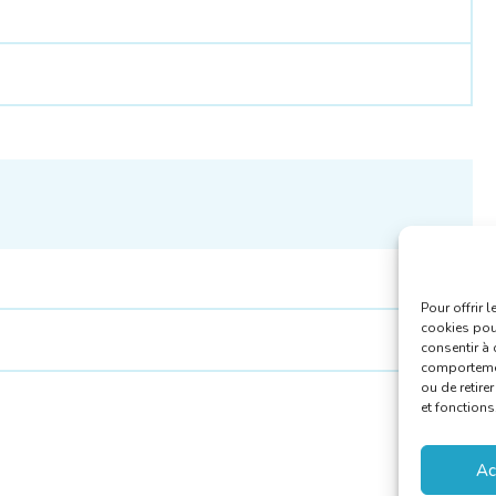
Pour offrir 
cookies pour
consentir à 
comportement
ou de retire
et fonctions
Ac