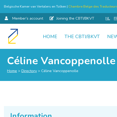
Belgische Kamer van Vertalers en Tolken |
Chambre Belge des Traducteurs 
Member’s account
Joining the CBTI/BKVT
NL
F
HOME
THE CBTI/BKVT
NE
Skip
to
content
Céline Vancoppenolle
Home
>
Directory
>
Céline Vancoppenolle
Information