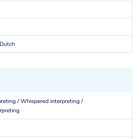
Dutch
preting
/
Whispered interpreting
/
rpreting