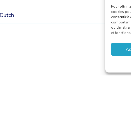
Pour offrir 
cookies pour
Dutch
consentir à 
comportement
ou de retire
et fonctions
Ac
aducteurs et Interprètes