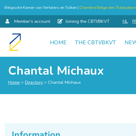
Belgische Kamer van Vertalers en Tolken |
Chambre Belge des Traducteurs 
Member’s account
Joining the CBTI/BKVT
NL
F
HOME
THE CBTI/BKVT
NE
Skip
to
content
Chantal Michaux
Home
>
Directory
>
Chantal Michaux
Information