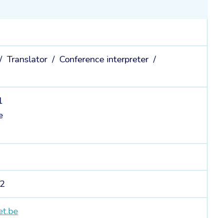
 /
Translator /
Conference interpreter /
1
e
12
et.be