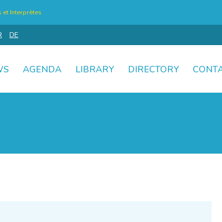
et Interprètes
R
DE
WS
AGENDA
LIBRARY
DIRECTORY
CONT