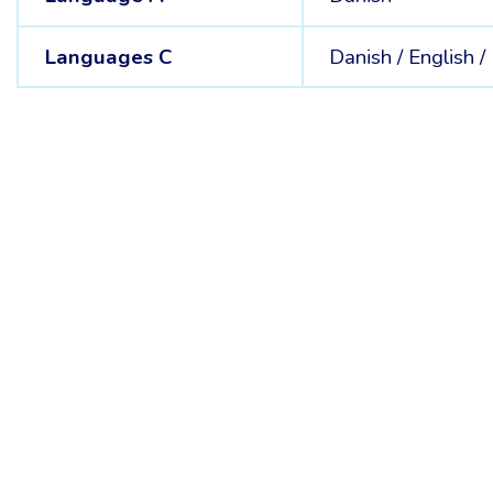
Languages C
Danish /
English /
Belgische Kamer van Vertalers en Tolken | Chambre Belge des Tr