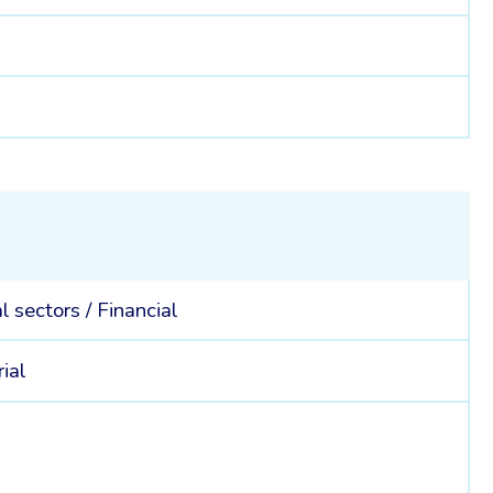
al sectors /
Financial
ial