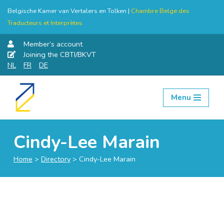
Belgische Kamer van Vertalers en Tolken |
Chambre Belge des
Traducteurs et Interprètes
Member’s account
Joining the CBTI/BKVT
NL
FR
DE
Menu
Skip
to
content
Cindy-Lee Marain
Home
>
Directory
>
Cindy-Lee Marain