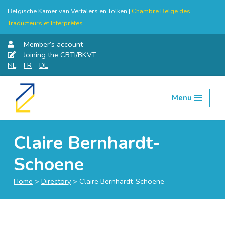
Belgische Kamer van Vertalers en Tolken |
Chambre Belge des
Traducteurs et Interprètes
Member’s account
Joining the CBTI/BKVT
NL
FR
DE
Menu
Skip
to
content
Claire Bernhardt-
Schoene
Home
>
Directory
>
Claire Bernhardt-Schoene