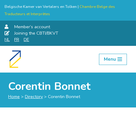
Belgische Kamer van Vertalers en Tolken |
Chambre Belge des
Traducteurs et Interprètes
Member’s account
Joining the CBTI/BKVT
NL
FR
DE
Menu
Skip
to
content
Corentin Bonnet
Home
>
Directory
>
Corentin Bonnet