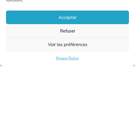
fonctions.
Accepter
Refuser
Voir les préférences
Privacy Policy
Belgische Kamer van Vertalers en Tolken | Chambre Belge