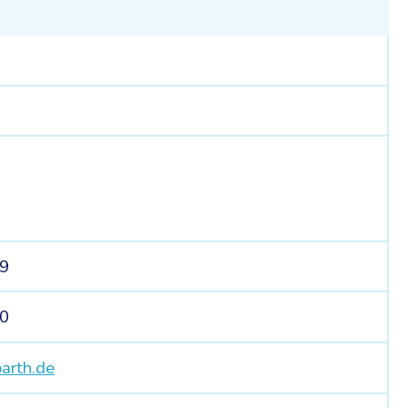
29
40
arth.de