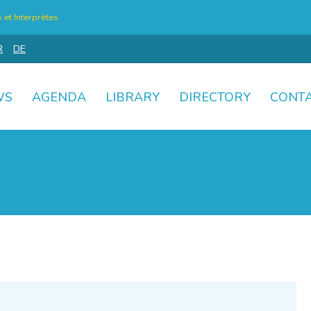
et Interprètes
R
DE
WS
AGENDA
LIBRARY
DIRECTORY
CONT