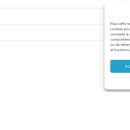
Pour offrir 
cookies pour
consentir à 
comportement
ou de retire
et fonctions
Ac