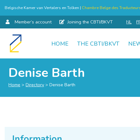
Belgische Kamer van Vertalers en Tolken |
Chambre Belge des Traducteurs 
Member’s account
Joining the CBTI/BKVT
NL
F
HOME
THE CBTI/BKVT
NE
Skip
to
content
Denise Barth
Home
>
Directory
>
Denise Barth
Information