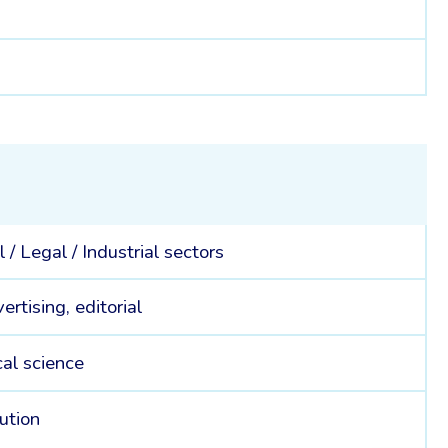
l /
Legal /
Industrial sectors
ertising, editorial
cal science
ution