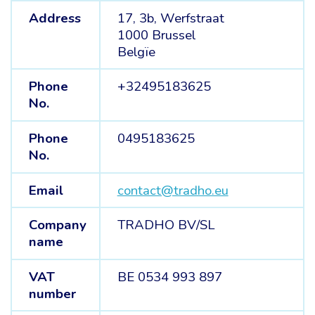
Address
17, 3b, Werfstraat
1000 Brussel
Belgïe
Phone
+32495183625
No.
Phone
0495183625
No.
Email
contact@tradho.eu
Company
TRADHO BV/SL
name
VAT
BE 0534 993 897
number