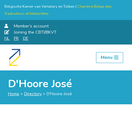
Belgische Kamer van Vertalers en Tolken |
Chambre Belge des
Traducteurs et Interprètes
Member’s account
Joining the CBTI/BKVT
NL
FR
DE
Menu
Skip
to
content
D'Hoore José
Home
>
Directory
>
D'Hoore José