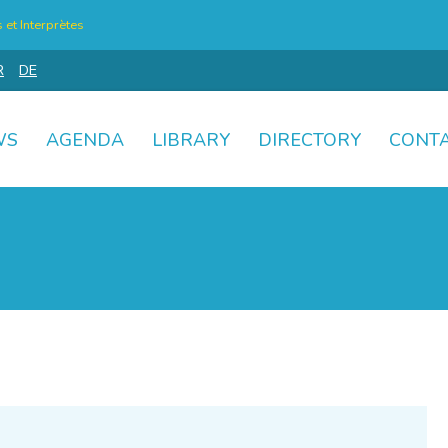
et Interprètes
R
DE
WS
AGENDA
LIBRARY
DIRECTORY
CONT