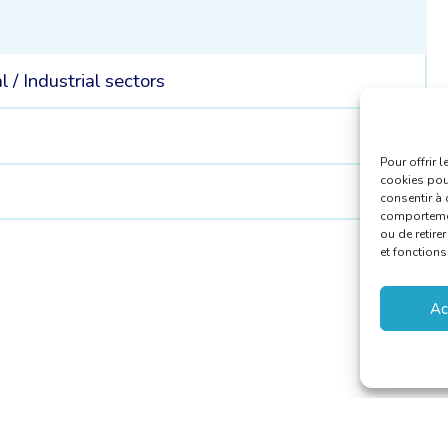
l /
Industrial sectors
Pour offrir 
cookies pour
consentir à 
comportement
ou de retire
et fonctions
Ac