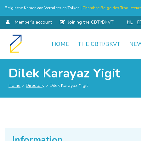
Belgische Kamer van Vertalers en Tolken |
Chambre Belge des Traducteurs 
Member’s account
Joining the CBTI/BKVT
NL
F
HOME
THE CBTI/BKVT
NE
Skip
to
content
Dilek Karayaz Yigit
Home
>
Directory
>
Dilek Karayaz Yigit
Information