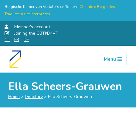
Belgische Kamer van Vertalers en Tolken |
Chambre Belge des
Traducteurs et Interprètes
Member’s account
Joining the CBTI/BKVT
NL
FR
DE
Menu
Skip
to
content
Ella Scheers-Grauwen
Home
>
Directory
>
Ella Scheers-Grauwen