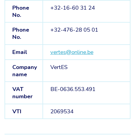
Phone
+32-16-60 31 24
No.
Phone
+32-476-28 05 01
No.
Email
vertes@online.be
Company
VertES
name
VAT
BE-0636.553.491
number
VTI
2069534