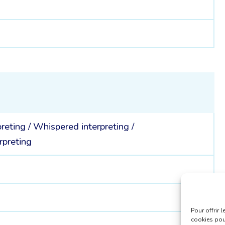
8
preting
/
Whispered interpreting
/
rpreting
Pour offrir 
cookies pour