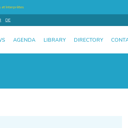
et Interprètes
R
DE
WS
AGENDA
LIBRARY
DIRECTORY
CONT