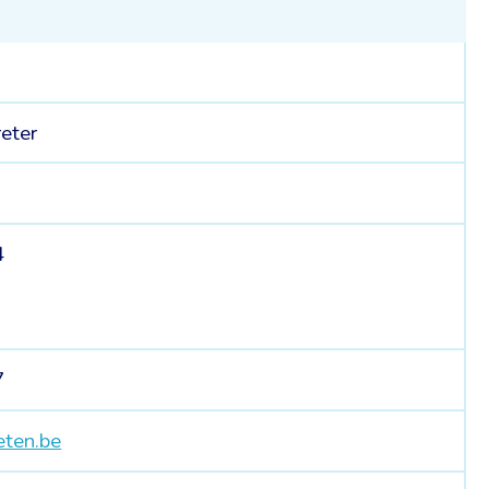
reter
4
7
eten.be