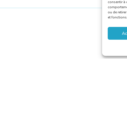
consentir à 
comportement
ou de retire
et fonctions
Ac
aducteurs et Interprètes
riat@translators.be