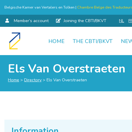
Belgische Kamer van Vertalers en Tolken |
Chambre Belge des Traducteurs 
Member’s account
Joining the CBTI/BKVT
NL
F
HOME
THE CBTI/BKVT
NE
Skip
to
content
Els Van Overstraeten
Home
>
Directory
>
Els Van Overstraeten
Information