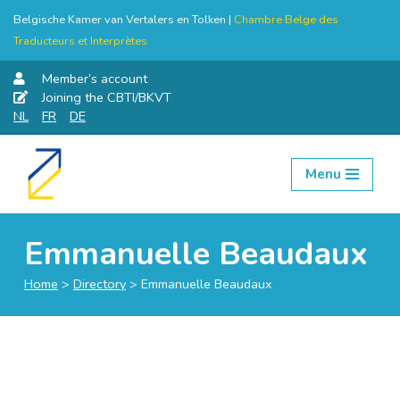
Belgische Kamer van Vertalers en Tolken |
Chambre Belge des
Traducteurs et Interprètes
Member’s account
Joining the CBTI/BKVT
NL
FR
DE
Menu
Skip
to
content
Emmanuelle Beaudaux
Home
>
Directory
>
Emmanuelle Beaudaux