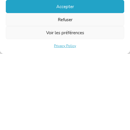
Accepter
Refuser
Voir les préférences
Privacy Policy
Belgische Kamer van Vertalers en Tolken | Chambre Belge
des Traducteurs et Interprètes