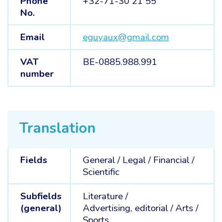
Phone
+32-71-30 21 55
No.
Email
eguyaux@gmail.com
VAT
BE-0885.988.991
number
Translation
Fields
General /
Legal /
Financial /
Scientific
Subfields
Literature /
(general)
Advertising, editorial /
Arts /
Sports