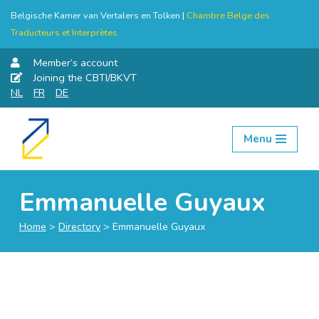
Belgische Kamer van Vertalers en Tolken |
Chambre Belge des
Traducteurs et Interprètes
Member’s account
Joining the CBTI/BKVT
NL
FR
DE
Menu
Skip
to
content
Emmanuelle Guyaux
Home
>
Directory
>
Emmanuelle Guyaux