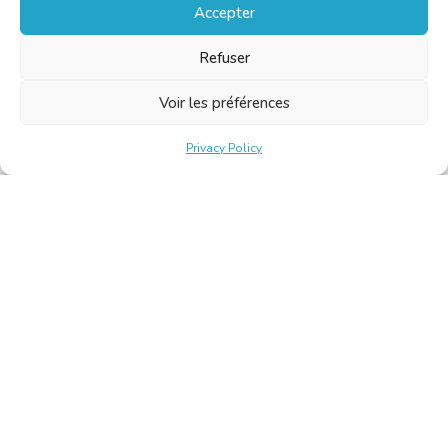
Accepter
Refuser
Voir les préférences
Privacy Policy
Belgische Kamer van Vertalers en Tolken | Chambre Belge
des Traducteurs et Interprètes
Keizerslaan 10, 1000 Brussel – Tel.: +32 2 513 09 15 –