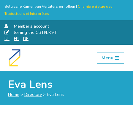
Belgische Kamer van Vertalers en Tolken |
Chambre Belge des
Traducteurs et Interprètes
Member’s account
Joining the CBTI/BKVT
NL
FR
DE
Menu
Skip
to
content
Eva Lens
Home
>
Directory
>
Eva Lens