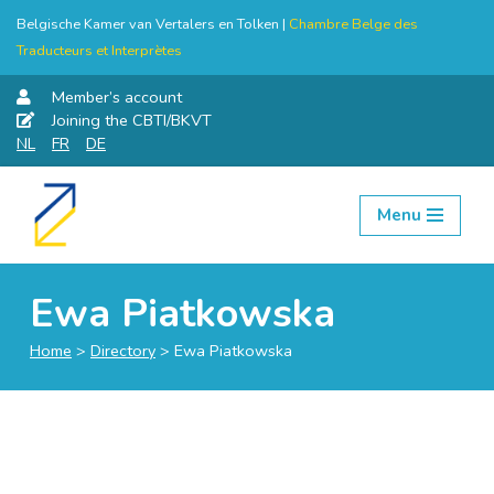
Belgische Kamer van Vertalers en Tolken |
Chambre Belge des
Traducteurs et Interprètes
Member’s account
Joining the CBTI/BKVT
NL
FR
DE
Menu
Skip
to
content
Ewa Piatkowska
Home
>
Directory
>
Ewa Piatkowska