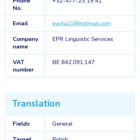
Phone
+32-477-23 19 41
No.
Email
ewita21@hotmail.com
Company
EPR Linguistic Services
name
VAT
BE 842.091.147
number
Translation
Fields
General
Target
Polish