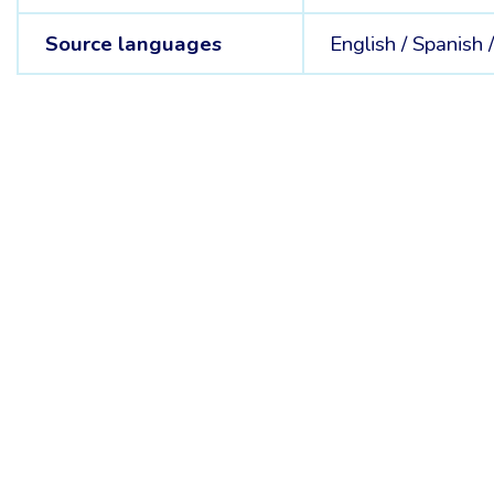
Source languages
English /
Spanish 
Belgische Kamer van Vertalers en Tolken | Chambre Belge des Tr
Keizerslaan 10, 1000 Brussel – Tel.: +32 2 513 09 15 –
secreta