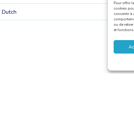
Pour offrir 
cookies pour
/
Dutch
consentir à 
comportement
ou de retire
et fonctions
Ac
aducteurs et Interprètes
riat@translators.be