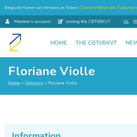
Belgische Kamer van Vertalers en Tolken |
Chambre Belge des Traducteurs 
Member’s account
Joining the CBTI/BKVT
NL
F
HOME
THE CBTI/BKVT
NE
Skip
to
content
Floriane Violle
Home
>
Directory
>
Floriane Violle
Information