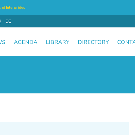
et Interprètes
R
DE
WS
AGENDA
LIBRARY
DIRECTORY
CONT