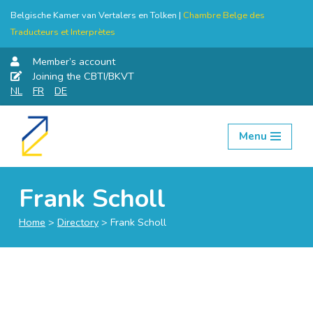
Belgische Kamer van Vertalers en Tolken |
Chambre Belge des
Traducteurs et Interprètes
Member’s account
Joining the CBTI/BKVT
NL
FR
DE
Menu
Skip
to
content
Frank Scholl
Home
>
Directory
>
Frank Scholl