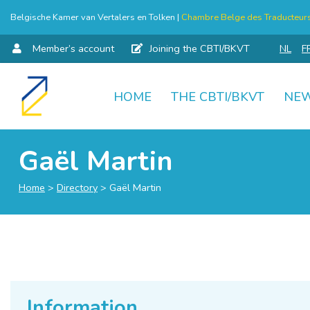
Belgische Kamer van Vertalers en Tolken |
Chambre Belge des Traducteurs 
Member’s account
Joining the CBTI/BKVT
NL
F
HOME
THE CBTI/BKVT
NE
Skip
to
content
Gaël Martin
Home
>
Directory
>
Gaël Martin
Information