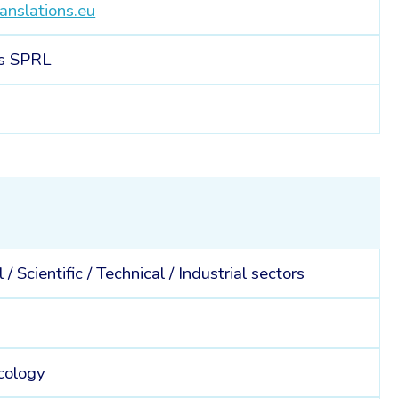
nslations.eu
ns SPRL
l /
Scientific /
Technical /
Industrial sectors
cology