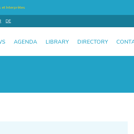
et Interprètes
R
DE
WS
AGENDA
LIBRARY
DIRECTORY
CONT