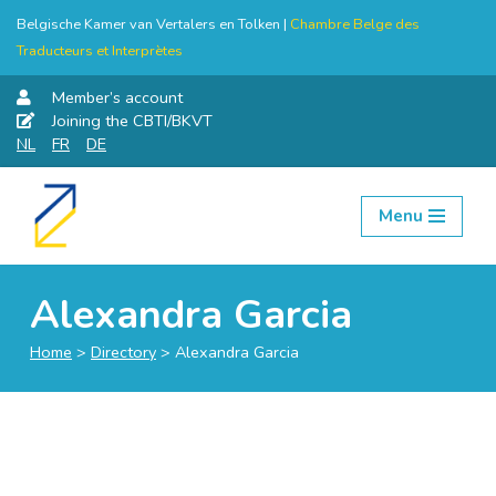
Belgische Kamer van Vertalers en Tolken |
Chambre Belge des
Traducteurs et Interprètes
Member’s account
Joining the CBTI/BKVT
NL
FR
DE
Menu
Skip
to
content
Alexandra Garcia
Home
>
Directory
>
Alexandra Garcia