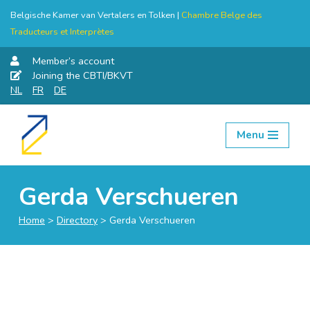
Belgische Kamer van Vertalers en Tolken |
Chambre Belge des
Traducteurs et Interprètes
Member’s account
Joining the CBTI/BKVT
NL
FR
DE
Menu
Skip
to
content
Gerda Verschueren
Home
>
Directory
>
Gerda Verschueren