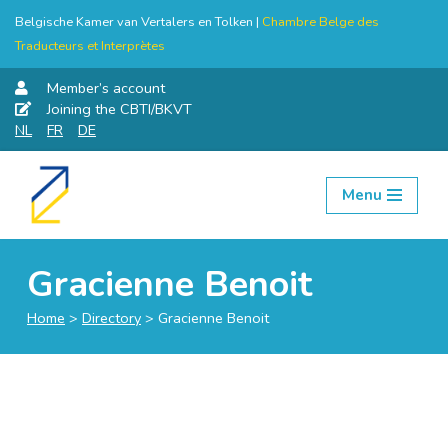
Belgische Kamer van Vertalers en Tolken |
Chambre Belge des
Traducteurs et Interprètes
Member’s account
Joining the CBTI/BKVT
NL
FR
DE
Menu
Skip
to
content
Gracienne Benoit
Home
>
Directory
>
Gracienne Benoit